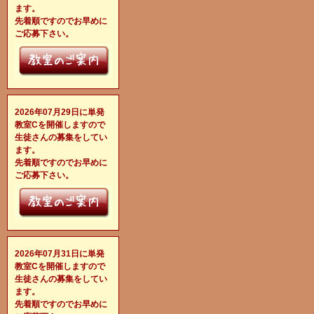
ます。
先着順ですのでお早めに
ご応募下さい。
2026年07月29日に単発
教室Cを開催しますので
生徒さんの募集をしてい
ます。
先着順ですのでお早めに
ご応募下さい。
2026年07月31日に単発
教室Cを開催しますので
生徒さんの募集をしてい
ます。
先着順ですのでお早めに