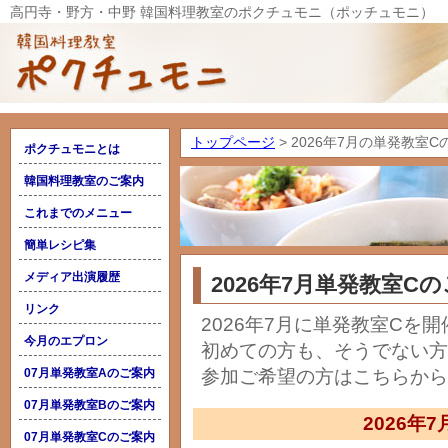
高円寺・野方・中野 韓国料理教室のポクチュモニ（ポッチュモニ）
トップページ
> 2026年7月の単発教室
ポクチュモニとは
韓国料理教室のご案内
これまでのメニュー
簡単レシピ集
メディア出演履歴
2026年7月単発教室C
リンク
2026年7月に単発教室Cを
今月のエプロン
初めての方も、そうでない方
07月単発教室Aのご案内
参加ご希望の方はこちらから
07月単発教室Bのご案内
2026年
07月単発教室Cのご案内