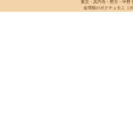
東京・高円寺・野方・中野 
金理順のポクチュモニ［ポ